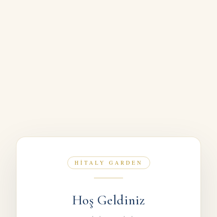
Detaylı menü listesi →
HİTALY GARDEN
Italian Cusine & Wine House
Hoş Geldiniz